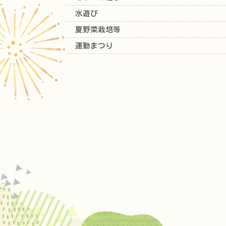
水遊び
夏野菜栽培等
運動まつり