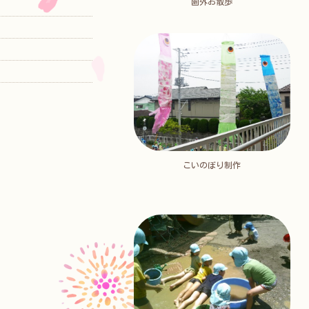
園外お散歩
こいのぼり制作