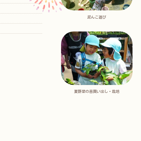
泥んこ遊び
夏野菜の苗買い出し・栽培