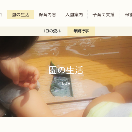
介
園の生活
保育内容
入園案内
子育て支援
保
1日の流れ
年間行事
園の生活
Life