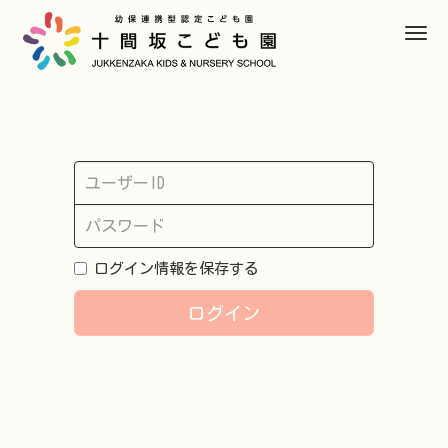
M
e
n
u
U
s
P
e
a
r
s
n
ログイン情報を保存する
s
a
w
m
ログイン
o
e
r
d