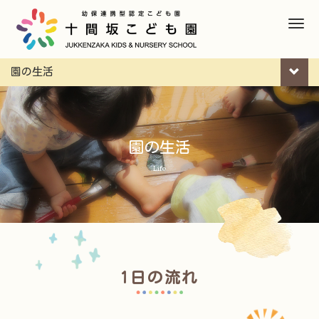
M
e
n
園の生活
u
園の生活
Life
1日の流れ