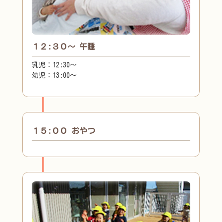
１２:３０～ 午睡
乳児：12:30～
幼児：13:00～
１５:００ おやつ