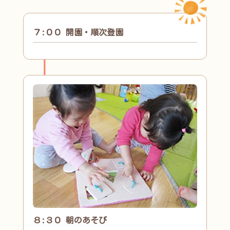
７:００ 開園・順次登園
８:３０ 朝のあそび