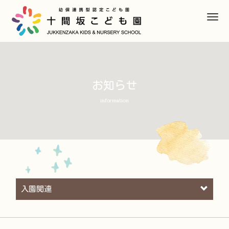
M
e
n
u
お知らせ
information
入園関連